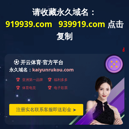
华体会(中国)
公司概况
企业文化
大事记
政策
|
|
|
|