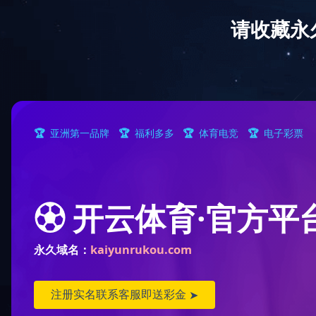
华体会(中国)
公司概况
企业文化
大事记
|
|
|